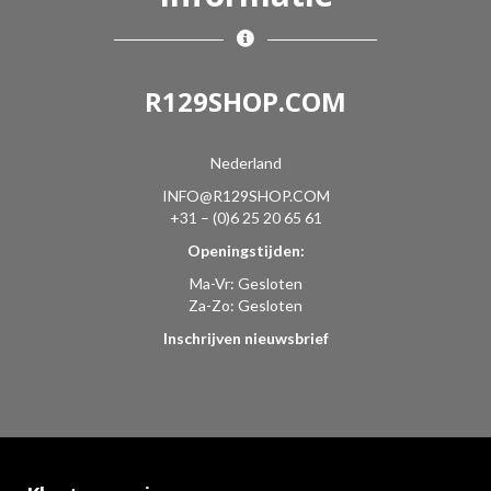
R129SHOP.COM
Nederland
INFO@R129SHOP.COM
+31 – (0)6 25 20 65 61
Openingstijden:
Ma-Vr: Gesloten
Za-Zo: Gesloten
Inschrijven nieuwsbrief