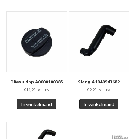
Olievuldop A0000100385
Slang A1040943682
€
14,95
€
9,95
Incl. BTW
Incl. BTW
In winkelmand
In winkelmand