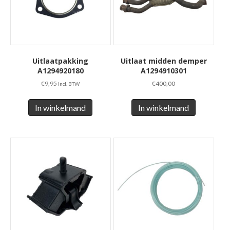
Uitlaatpakking
Uitlaat midden demper
A1294920180
A1294910301
€
9,95
€
400,00
Incl. BTW
In winkelmand
In winkelmand