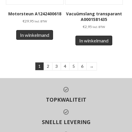
Motorsteun A1242400618
Vacuümslang transparant
A0001581435
€
29,95
Incl. BTW
€
2,95
Incl. BTW
In winkelmand
In winkelmand
1
2
3
4
5
6
→
TOPKWALITEIT
SNELLE LEVERING