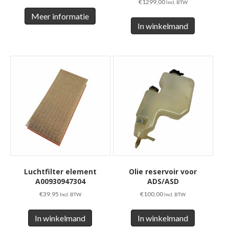
€
1299,00
Incl. BTW
Meer informatie
In winkelmand
Luchtfilter element
Olie reservoir voor
A00930947304
ADS/ASD
€
39,95
€
100,00
Incl. BTW
Incl. BTW
In winkelmand
In winkelmand