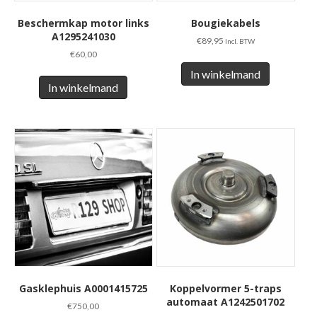
Beschermkap motor links
Bougiekabels
A1295241030
€
89,95
Incl. BTW
€
60,00
In winkelmand
In winkelmand
Gasklephuis A0001415725
Koppelvormer 5-traps
automaat A1242501702
€
750,00