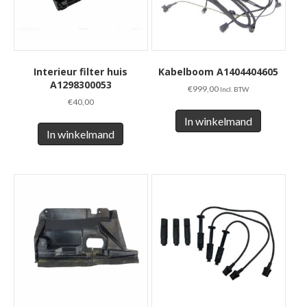
Interieur filter huis
Kabelboom A1404404605
A1298300053
€
999,00
Incl. BTW
€
40,00
In winkelmand
In winkelmand