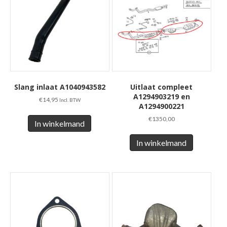
Slang inlaat A1040943582
Uitlaat compleet
A1294903219 en
€
14,95
Incl. BTW
A1294900221
€
1350,00
In winkelmand
In winkelmand